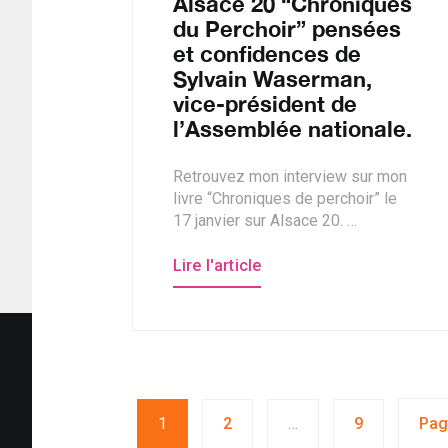
Alsace 20 “Chroniques
du Perchoir” pensées
et confidences de
Sylvain Waserman,
vice-président de
l’Assemblée nationale.
Retrouvez mon interview sur mon
livre “Chroniques de perchoir” le
17 janvier sur Alsace 20. …
Lire l'article
1
2
…
9
Pag