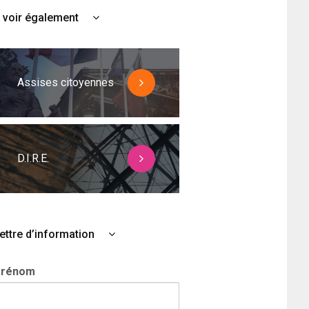
 voir également
Assises citoyennes
D.I.R.E.
ettre d’information
Prénom