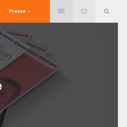
Presse
é