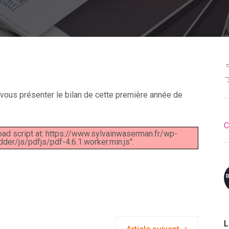
A
vous présenter le bilan de cette première année de
C
load script at: https://www.sylvainwaserman.fr/wp-
er/js/pdfjs/pdf-4.6.1.worker.min.js".
L