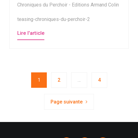
Chroniques du Perchoir - Editions Armand Colin
teasing-chroniques-du-perchoir-2
Lire l'article
1
2
…
4
Page suivante